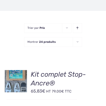
Trier par
Prix
Montrer
24 produits
AJOUTER
Kit complet Stop-
AU
Ancre®
PANIER
/
65,83
€
HT
79,00
€
TTC
DÉTAILS