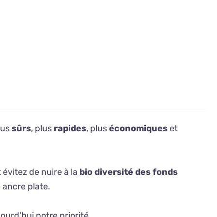
lus
sûrs
, plus
rapides
, plus
économiques
et
 évitez de nuire à la
bio diversité des fonds
e ancre plate.
ourd'hui notre priorité.