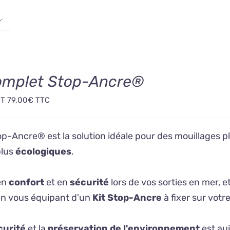
complet Stop-Ancre®
HT
79,00
€
TTC
op-Ancre® est la solution idéale pour des mouillages p
plus
écologiques
.
en
confort
et en
sécurité
lors de vos sorties en mer, et
n vous équipant d'un
Kit Stop-Ancre
à fixer sur votr
curité
et la
préservation de l'environnement
est auj