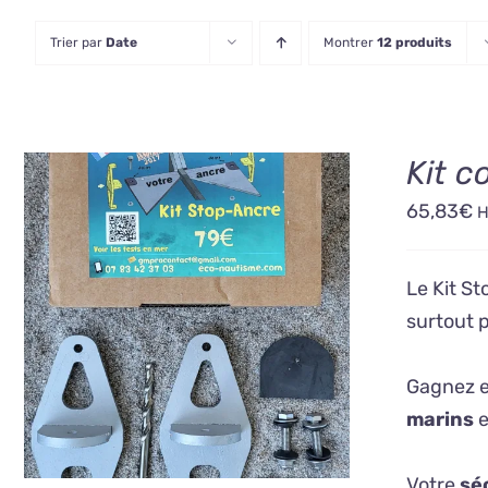
Trier par
Date
Montrer
12 produits
Kit 
65,83
€
Le Kit St
AJOUTER AU PANIER
/
surtout 
DÉTAILS
Gagnez 
marins
e
Votre
sé