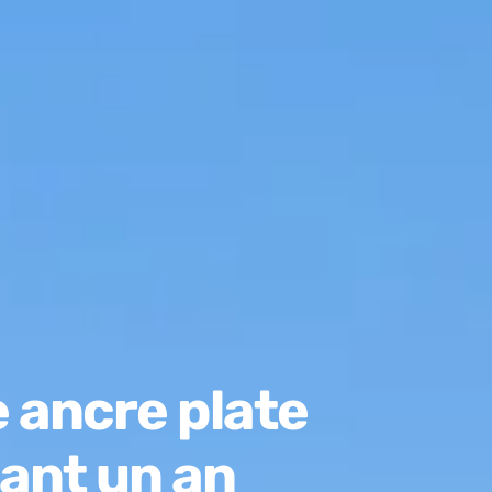
 ancre plate
ant un an