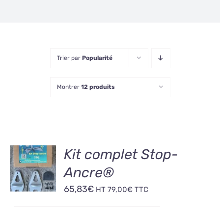
Trier par
Popularité
Montrer
12 produits
AJOUTER
Kit complet Stop-
AU
Ancre®
PANIER
/
65,83
€
HT
79,00
€
TTC
DÉTAILS