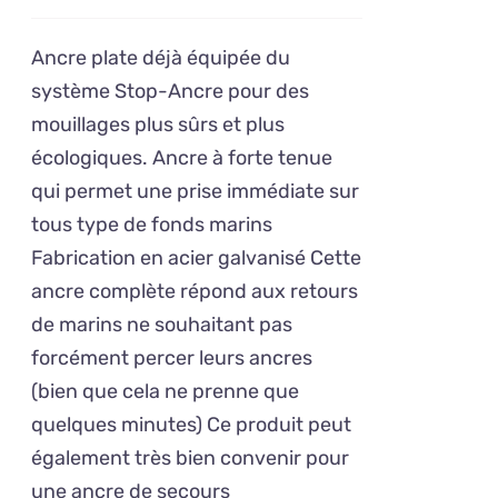
A
de
PLUSIEURS
prix :
VARIATIONS.
Ancre plate déjà équipée du
120,00€
LES
système Stop-Ancre pour des
OPTIONS
à
mouillages plus sûrs et plus
PEUVENT
234,00€
ÊTRE
écologiques. Ancre à forte tenue
CHOISIES
qui permet une prise immédiate sur
SUR
tous type de fonds marins
LA
PAGE
Fabrication en acier galvanisé Cette
DU
ancre complète répond aux retours
PRODUIT
de marins ne souhaitant pas
forcément percer leurs ancres
(bien que cela ne prenne que
quelques minutes) Ce produit peut
également très bien convenir pour
une ancre de secours