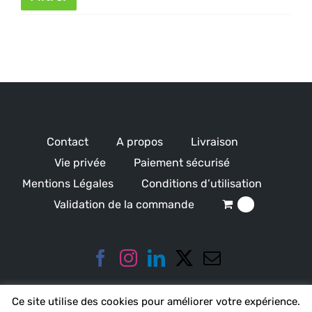
min
ma
Contact
A propos
Livraison
Vie privée
Paiement sécurisé
Mentions Légales
Conditions d’utilisation
Validation de la commande
0
Ce site utilise des cookies pour améliorer votre expérience.