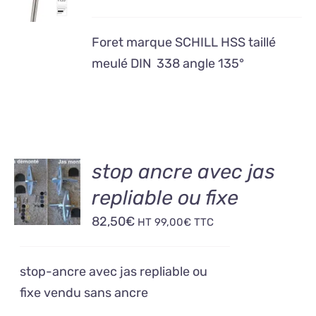
/
DÉTAILS
Foret marque SCHILL HSS taillé
meulé DIN 338 angle 135°
AJOUTER
stop ancre avec jas
AU
repliable ou fixe
PANIER
/
82,50
€
HT
99,00
€
TTC
DÉTAILS
stop-ancre avec jas repliable ou
fixe vendu sans ancre