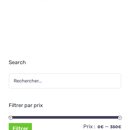
Search
Filtrer par prix
Prix :
—
Pri
Pri
0€
350€
Filtrer