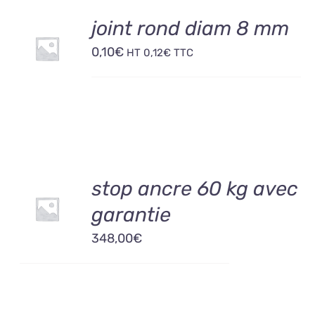
AJOUTER
joint rond diam 8 mm
AU
0,10
€
PANIER
HT
0,12
€
TTC
/
DÉTAILS
AJOUTER
stop ancre 60 kg avec
AU
garantie
PANIER
/
348,00
€
DÉTAILS