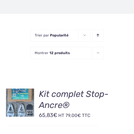
Trier par
Popularité
Montrer
12 produits
AJOUTER
Kit complet Stop-
AU
Ancre®
PANIER
/
65,83
€
HT
79,00
€
TTC
DÉTAILS