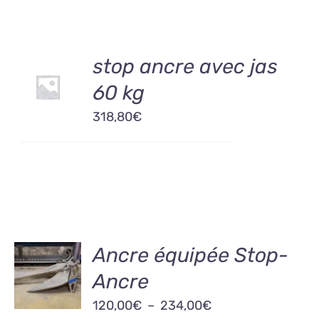
AJOUTER
stop ancre avec jas
AU
60 kg
PANIER
/
318,80
€
DÉTAILS
CHOIX
Ancre équipée Stop-
DES
Ancre
OPTIONS
CE
/
Plage
120,00
€
–
234,00
€
PRODUIT
DÉTAILS