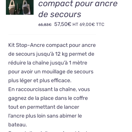
compact pour ancre
PANIER
/
de secours
DÉTAILS
Le
Le
57,50
€
HT
69,00
€
TTC
65,83
€
prix
prix
initial
actuel
Kit Stop-Ancre compact pour ancre
était :
est :
de secours jusqu'à 12 kg permet de
65,83€.
57,50€.
réduire la chaîne jusqu'à 1 mètre
pour avoir un mouillage de secours
plus léger et plus efficace.
En raccourcissant la chaîne, vous
gagnez de la place dans le coffre
tout en permettant de lancer
l'ancre plus loin sans abimer le
bateau.