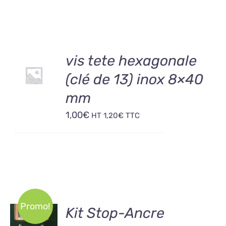
AJOUTER
vis tete hexagonale
AU
(clé de 13) inox 8×40
PANIER
/
mm
DÉTAILS
1,00
€
HT
1,20
€
TTC
Promo!
AJOUTER
Kit Stop-Ancre
AU