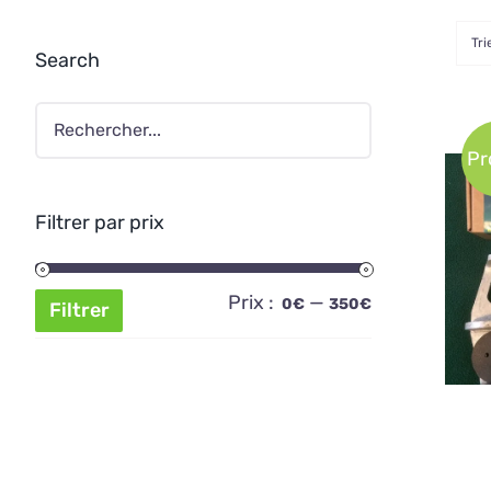
Tri
Search
Pr
Filtrer par prix
AJ
Prix :
—
Prix
Prix
0€
350€
Filtrer
min
max