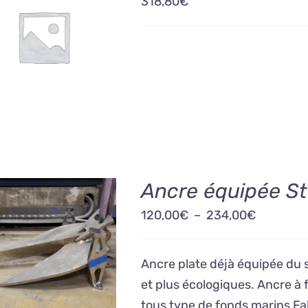
318,80
€
OUTER AU PANIER
/
DÉTAILS
Ancre équipée S
Plage
120,00
€
–
234,00
€
de
HOIX DES OPTIONS
prix :
CE
/
DÉTAILS
Ancre plate déjà équipée du
PRODUIT
120,00€
et plus écologiques. Ancre à
A
à
PLUSIEURS
tous type de fonds marins Fa