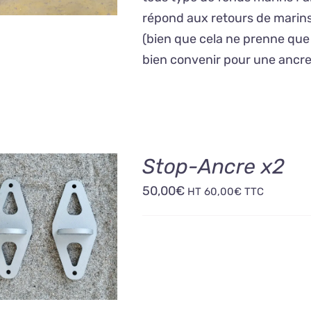
234,00€
VARIATIONS.
répond aux retours de marins
LES
(bien que cela ne prenne que
OPTIONS
PEUVENT
bien convenir pour une ancr
ÊTRE
CHOISIES
SUR
LA
PAGE
DU
Stop-Ancre x2
PRODUIT
50,00
€
HT
60,00
€
TTC
OUTER AU PANIER
/
DÉTAILS