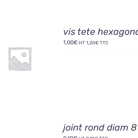
vis tete hexagon
1,00
€
HT
1,20
€
TTC
OUTER AU PANIER
/
DÉTAILS
joint rond diam 