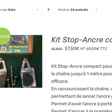
er par
Date
Montrer
24 produits
omo!
Kit Stop-Ancre c
Le
Le
57,50
€
HT
69,00
€
TTC
65,83
€
prix
prix
OUTER AU PANIER
initial
actuel
/
DÉTAILS
Kit Stop-Ancre compact pour 
était :
est :
la chaîne jusqu'à 1 mètre pou
65,83€.
57,50€.
efficace.
En raccourcissant la chaîne, 
permettant de lancer l'ancre 
Permet d'avoir l'ancre à po
Permet d'ancrer à la première