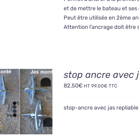
et de mettre le bateau et se
Peut être utilisée en 2ème a
Attention l'ancrage doit être 
stop ancre avec j
82,50
€
HT
99,00
€
TTC
OUTER AU PANIER
/
DÉTAILS
stop-ancre avec jas repliabl