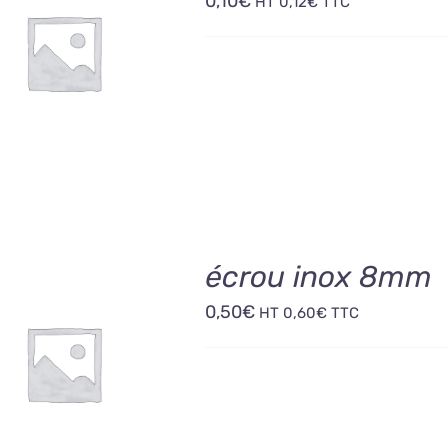
0,10
€
HT
0,12
€
TTC
OUTER AU PANIER
/
DÉTAILS
écrou inox 8mm
0,50
€
HT
0,60
€
TTC
OUTER AU PANIER
/
DÉTAILS