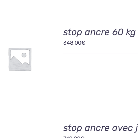
stop ancre 60 kg
348,00
€
OUTER AU PANIER
/
DÉTAILS
stop ancre avec 