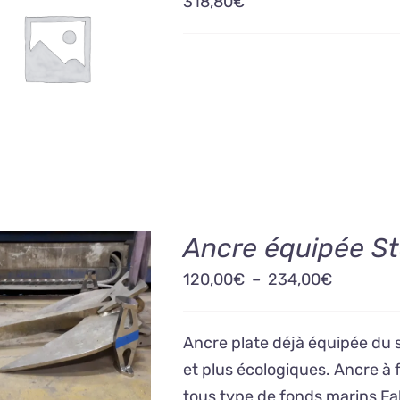
318,80
€
OUTER AU PANIER
/
DÉTAILS
Ancre équipée S
Plage
120,00
€
–
234,00
€
de
HOIX DES OPTIONS
prix :
CE
/
DÉTAILS
Ancre plate déjà équipée du
PRODUIT
120,00€
et plus écologiques. Ancre à
A
à
PLUSIEURS
tous type de fonds marins Fa