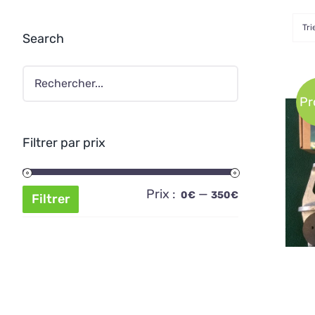
Tri
Search
Pr
Filtrer par prix
AJ
Prix :
—
Prix
Prix
0€
350€
Filtrer
min
max