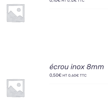
0,10
€
HT
0,12
€
TTC
OUTER AU PANIER
/
DÉTAILS
écrou inox 8mm
0,50
€
HT
0,60
€
TTC
OUTER AU PANIER
/
DÉTAILS