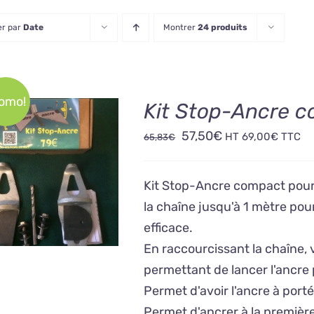
er par
Date
Montrer
24 produits
omo!
Kit Stop-Ancre c
Le
Le
57,50
€
HT
69,00
€
TTC
65,83
€
prix
prix
OUTER AU PANIER
initial
actuel
/
DÉTAILS
Kit Stop-Ancre compact pour 
était :
est :
la chaîne jusqu'à 1 mètre pou
65,83€.
57,50€.
efficace.
En raccourcissant la chaîne, 
permettant de lancer l'ancre 
Permet d'avoir l'ancre à po
Permet d'ancrer à la première