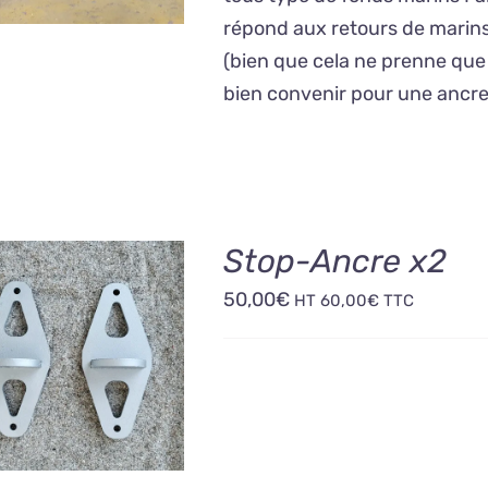
234,00€
VARIATIONS.
répond aux retours de marins
LES
(bien que cela ne prenne que
OPTIONS
PEUVENT
bien convenir pour une ancr
ÊTRE
CHOISIES
SUR
LA
PAGE
DU
Stop-Ancre x2
PRODUIT
50,00
€
HT
60,00
€
TTC
OUTER AU PANIER
/
DÉTAILS