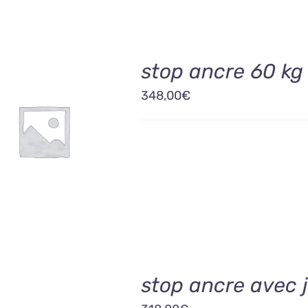
stop ancre 60 kg
348,00
€
OUTER AU PANIER
/
DÉTAILS
stop ancre avec 