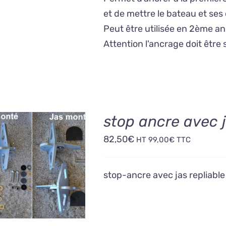
et de mettre le bateau et se
Peut être utilisée en 2ème a
Attention l'ancrage doit être 
stop ancre avec j
82,50
€
HT
99,00
€
TTC
OUTER AU PANIER
/
DÉTAILS
stop-ancre avec jas repliabl