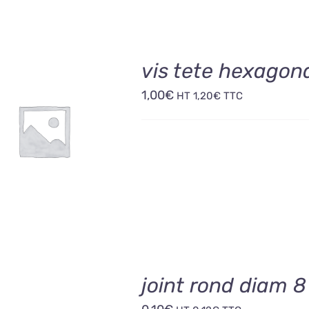
vis tete hexagon
1,00
€
HT
1,20
€
TTC
OUTER AU PANIER
/
DÉTAILS
joint rond diam 