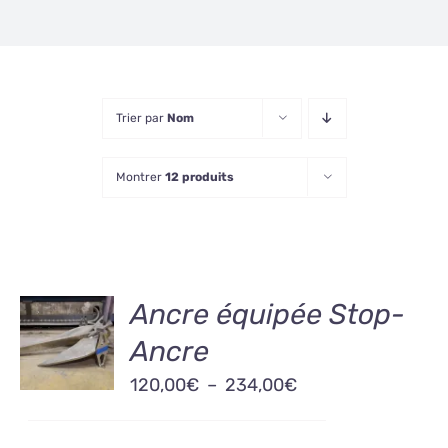
Trier par
Nom
Montrer
12 produits
CHOIX
Ancre équipée Stop-
DES
Ancre
OPTIONS
CE
/
Plage
120,00
€
–
234,00
€
PRODUIT
DÉTAILS
A
de
PLUSIEURS
prix :