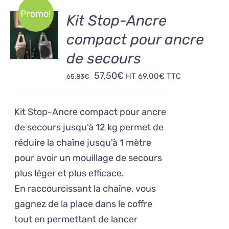
Promo!
AJOUTER
Kit Stop-Ancre
AU
compact pour ancre
PANIER
/
de secours
DÉTAILS
Le
Le
57,50
€
HT
69,00
€
TTC
65,83
€
prix
prix
initial
actuel
Kit Stop-Ancre compact pour ancre
était :
est :
de secours jusqu'à 12 kg permet de
65,83€.
57,50€.
réduire la chaîne jusqu'à 1 mètre
pour avoir un mouillage de secours
plus léger et plus efficace.
En raccourcissant la chaîne, vous
gagnez de la place dans le coffre
tout en permettant de lancer