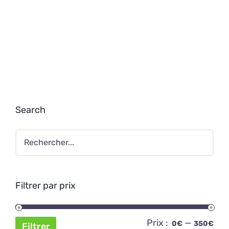
Search
Filtrer par prix
Prix :
—
Pri
Pri
0€
350€
Filtrer