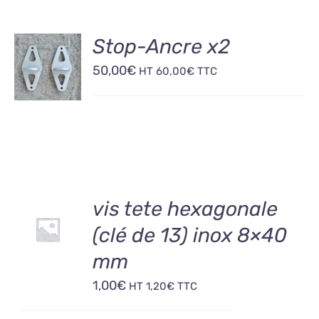
AJOUTER
Stop-Ancre x2
AU
50,00
€
PANIER
HT
60,00
€
TTC
/
DÉTAILS
AJOUTER
vis tete hexagonale
AU
(clé de 13) inox 8×40
PANIER
/
mm
DÉTAILS
1,00
€
HT
1,20
€
TTC