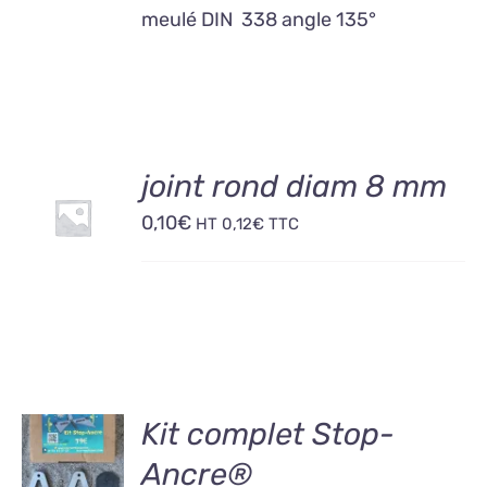
meulé DIN 338 angle 135°
AJOUTER
joint rond diam 8 mm
AU
0,10
€
PANIER
HT
0,12
€
TTC
/
DÉTAILS
AJOUTER
Kit complet Stop-
AU
Ancre®
PANIER