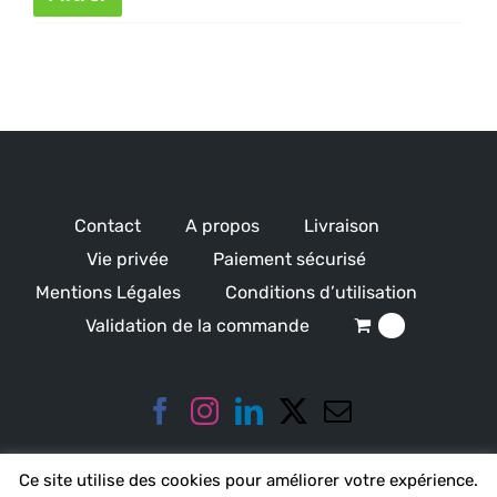
min
ma
Contact
A propos
Livraison
Vie privée
Paiement sécurisé
Mentions Légales
Conditions d’utilisation
Validation de la commande
0
Ce site utilise des cookies pour améliorer votre expérience.