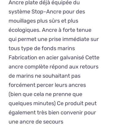
VARIATIONS.
Ancre plate déjà équipée du
120,00€
LES
système Stop-Ancre pour des
OPTIONS
à
mouillages plus sûrs et plus
PEUVENT
234,00€
ÊTRE
écologiques. Ancre à forte tenue
CHOISIES
qui permet une prise immédiate sur
SUR
tous type de fonds marins
LA
PAGE
Fabrication en acier galvanisé Cette
DU
ancre complète répond aux retours
PRODUIT
de marins ne souhaitant pas
forcément percer leurs ancres
(bien que cela ne prenne que
quelques minutes) Ce produit peut
également très bien convenir pour
une ancre de secours