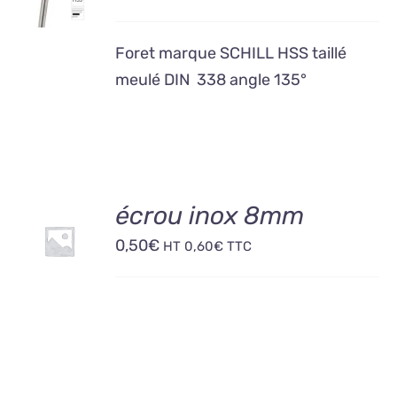
/
DÉTAILS
Foret marque SCHILL HSS taillé
meulé DIN 338 angle 135°
AJOUTER
écrou inox 8mm
AU
0,50
€
PANIER
HT
0,60
€
TTC
/
DÉTAILS