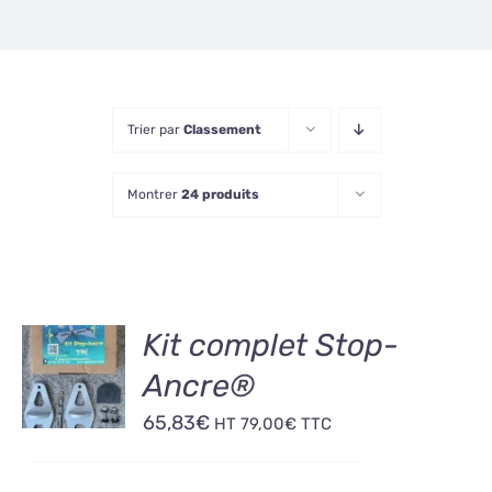
Trier par
Classement
Montrer
24 produits
AJOUTER
Kit complet Stop-
AU
Ancre®
PANIER
/
65,83
€
HT
79,00
€
TTC
DÉTAILS