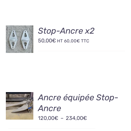
AJOUTER
Stop-Ancre x2
AU
50,00
€
PANIER
HT
60,00
€
TTC
/
DÉTAILS
CHOIX
Ancre équipée Stop-
DES
Ancre
OPTIONS
CE
/
Plage
120,00
€
–
234,00
€
PRODUIT
DÉTAILS
A
de