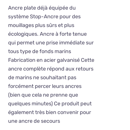
PLUSIEURS
prix :
VARIATIONS.
Ancre plate déjà équipée du
120,00€
LES
système Stop-Ancre pour des
OPTIONS
à
mouillages plus sûrs et plus
PEUVENT
234,00€
ÊTRE
écologiques. Ancre à forte tenue
CHOISIES
qui permet une prise immédiate sur
SUR
tous type de fonds marins
LA
PAGE
Fabrication en acier galvanisé Cette
DU
ancre complète répond aux retours
PRODUIT
de marins ne souhaitant pas
forcément percer leurs ancres
(bien que cela ne prenne que
quelques minutes) Ce produit peut
également très bien convenir pour
une ancre de secours