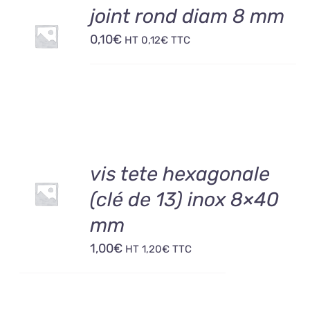
AJOUTER
joint rond diam 8 mm
AU
0,10
€
PANIER
HT
0,12
€
TTC
/
DÉTAILS
AJOUTER
vis tete hexagonale
AU
(clé de 13) inox 8×40
PANIER
/
mm
DÉTAILS
1,00
€
HT
1,20
€
TTC