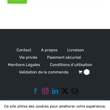
min
ma
Contact
A propos
Livraison
Vie privée
Paiement sécurisé
Mentions Légales
Conditions d’utilisation
Validation de la commande
0
Ce site utilise des cookies pour améliorer votre expérience.