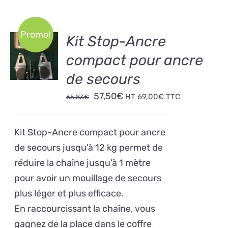
Promo!
AJOUTER
Kit Stop-Ancre
AU
compact pour ancre
PANIER
/
de secours
DÉTAILS
Le
Le
57,50
€
HT
69,00
€
TTC
65,83
€
prix
prix
initial
actuel
Kit Stop-Ancre compact pour ancre
était :
est :
de secours jusqu'à 12 kg permet de
65,83€.
57,50€.
réduire la chaîne jusqu'à 1 mètre
pour avoir un mouillage de secours
plus léger et plus efficace.
En raccourcissant la chaîne, vous
gagnez de la place dans le coffre