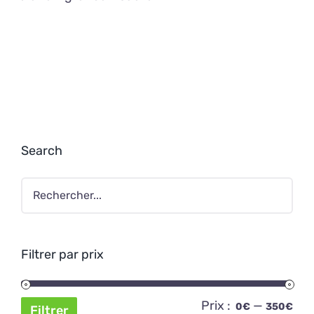
Search
Filtrer par prix
Prix :
—
Pri
Pri
0€
350€
Filtrer