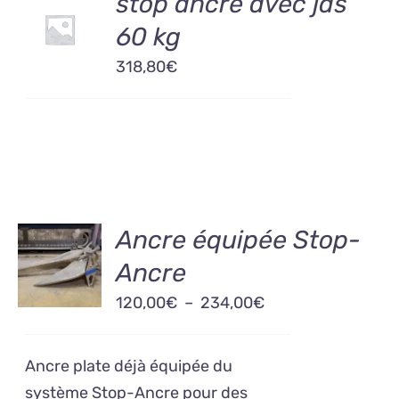
stop ancre avec jas
AU
60 kg
PANIER
/
318,80
€
DÉTAILS
CHOIX
Ancre équipée Stop-
DES
Ancre
OPTIONS
CE
/
Plage
120,00
€
–
234,00
€
PRODUIT
DÉTAILS
A
de
PLUSIEURS
prix :
VARIATIONS.
Ancre plate déjà équipée du
120,00€
LES
système Stop-Ancre pour des