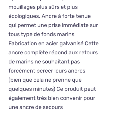
OPTIONS
à
mouillages plus sûrs et plus
PEUVENT
234,00€
ÊTRE
écologiques. Ancre à forte tenue
CHOISIES
qui permet une prise immédiate sur
SUR
tous type de fonds marins
LA
PAGE
Fabrication en acier galvanisé Cette
DU
ancre complète répond aux retours
PRODUIT
de marins ne souhaitant pas
forcément percer leurs ancres
(bien que cela ne prenne que
quelques minutes) Ce produit peut
également très bien convenir pour
une ancre de secours