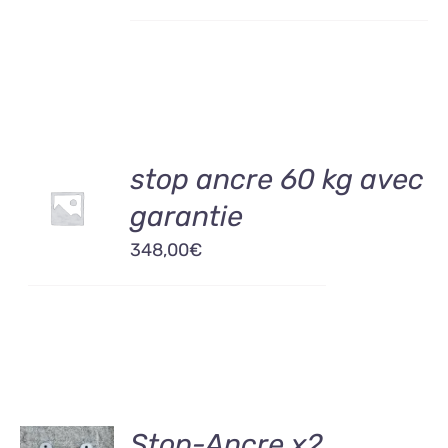
/
DÉTAILS
AJOUTER
stop ancre 60 kg avec
AU
garantie
PANIER
/
348,00
€
DÉTAILS
AJOUTER
Stop-Ancre x2