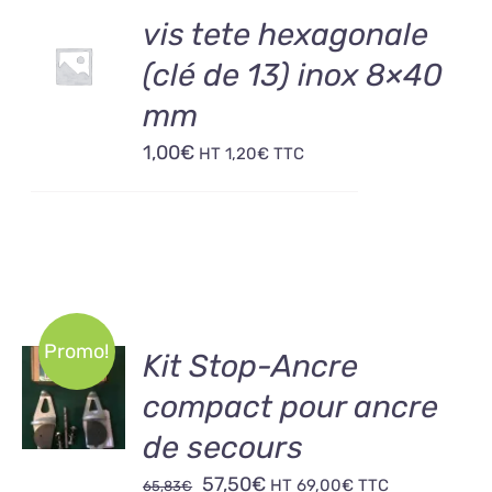
AJOUTER
vis tete hexagonale
AU
(clé de 13) inox 8×40
PANIER
/
mm
DÉTAILS
1,00
€
HT
1,20
€
TTC
Promo!
AJOUTER
Kit Stop-Ancre
AU
compact pour ancre
PANIER
/
de secours
DÉTAILS
Le
Le
57,50
€
HT
69,00
€
TTC
65,83
€