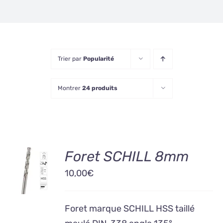
Trier par
Popularité
Montrer
24 produits
AJOUTER
Foret SCHILL 8mm
AU
10,00
€
PANIER
/
DÉTAILS
Foret marque SCHILL HSS taillé