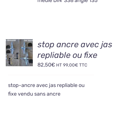
meulé DIN 338 angle 135°
AJOUTER
stop ancre avec jas
AU
repliable ou fixe
PANIER
/
82,50
€
HT
99,00
€
TTC
DÉTAILS
stop-ancre avec jas repliable ou
fixe vendu sans ancre