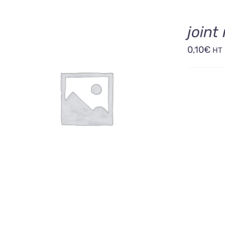
join
0,10
€
HT
AJOUTER AU PANIER
/
DÉTAILS