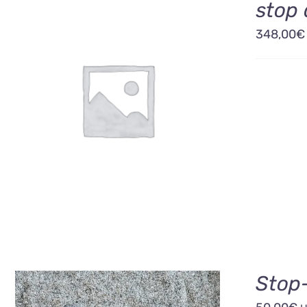
stop 
348,00
€
AJOUTER AU PANIER
/
DÉTAILS
Stop