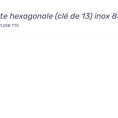
ete hexagonale (clé de 13) inox
1,20
€
TTC