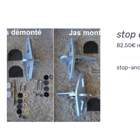
stop 
82,50
€
stop-anc
AJOUTER AU PANIER
/
DÉTAILS