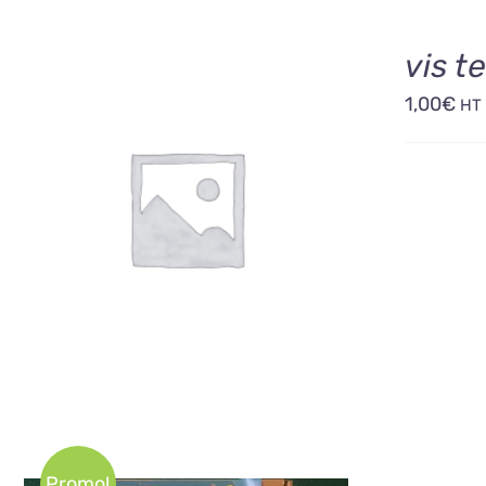
vis t
1,00
€
HT
AJOUTER AU PANIER
/
DÉTAILS
Promo!