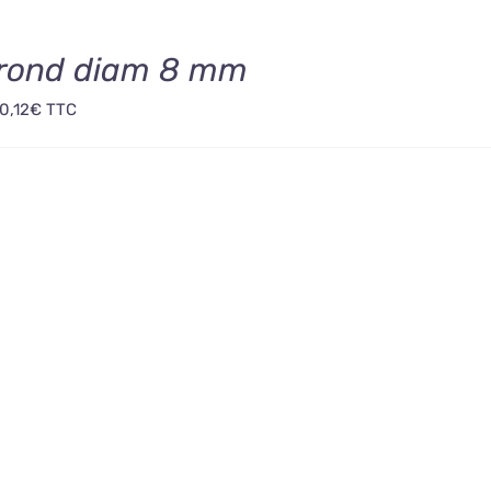
t rond diam 8 mm
0,12
€
TTC