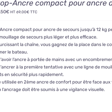
Stop-Ancre compact pour ancre 
Le
,50
€
HT
69,00
€
TTC
ix
prix
tial
actuel
-Ancre compact pour ancre de secours jusqu'à 12 kg pe
it :
est :
mouillage de secours plus léger et plus efficace.
,83€.
57,50€.
rcissant la chaîne, vous gagnez de la place dans le cof
mer le bateau.
'avoir l'ancre à portée de mains avec un encombrem
ancrer à la première tentative avec une ligne de mouil
s en sécurité plus rapidement.
e utilisée en 2ème ancre de confort pour être face aux
 l'ancrage doit être soumis à une vigilance visuelle.