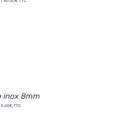
HT
60,00
€
TTC
u inox 8mm
T
0,60
€
TTC