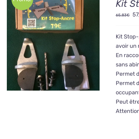
Kit 
Le
57
65,83
€
pr
ini
Kit Stop
éta
AJOUTER AU PANIER
/
avoir un 
DÉTAILS
65
En raccou
sans abi
Permet d
Permet d'
occupant
Peut êtr
Attention