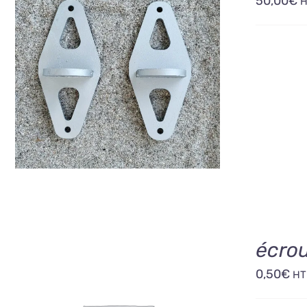
50,00
€
AJOUTER AU PANIER
/
DÉTAILS
écro
0,50
€
H