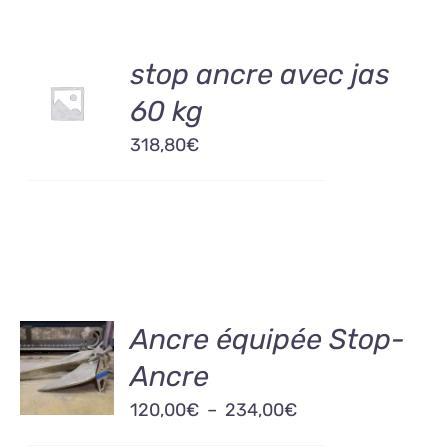
AJOUTER
stop ancre avec jas
AU
60 kg
PANIER
/
318,80
€
DÉTAILS
CHOIX
Ancre équipée Stop-
DES
Ancre
OPTIONS
CE
/
Plage
120,00
€
–
234,00
€
PRODUIT
DÉTAILS
A
de