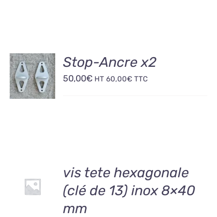
AJOUTER
Stop-Ancre x2
AU
50,00
€
PANIER
HT
60,00
€
TTC
/
DÉTAILS
AJOUTER
vis tete hexagonale
AU
(clé de 13) inox 8×40
PANIER
/
mm
DÉTAILS