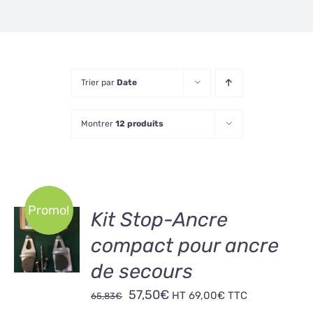
Trier par
Date
Montrer
12 produits
Promo!
AJOUTER
Kit Stop-Ancre
AU
compact pour ancre
PANIER
/
de secours
DÉTAILS
Le
Le
57,50
€
HT
69,00
€
TTC
65,83
€