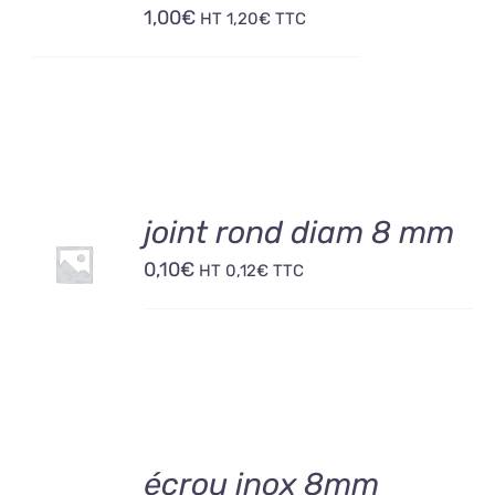
1,00
€
HT
1,20
€
TTC
AJOUTER
joint rond diam 8 mm
AU
0,10
€
PANIER
HT
0,12
€
TTC
/
DÉTAILS
AJOUTER
écrou inox 8mm
AU