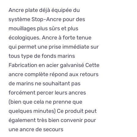
PLUSIEURS
prix :
VARIATIONS.
Ancre plate déjà équipée du
120,00€
LES
système Stop-Ancre pour des
OPTIONS
à
mouillages plus sûrs et plus
PEUVENT
234,00€
ÊTRE
écologiques. Ancre à forte tenue
CHOISIES
qui permet une prise immédiate sur
SUR
tous type de fonds marins
LA
PAGE
Fabrication en acier galvanisé Cette
DU
ancre complète répond aux retours
PRODUIT
de marins ne souhaitant pas
forcément percer leurs ancres
(bien que cela ne prenne que
quelques minutes) Ce produit peut
également très bien convenir pour
une ancre de secours