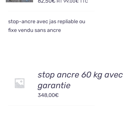
82,50
€
HT
99,00
€
TTC
DÉTAILS
stop-ancre avec jas repliable ou
fixe vendu sans ancre
AJOUTER
stop ancre 60 kg avec
AU
garantie
PANIER
/
348,00
€
DÉTAILS