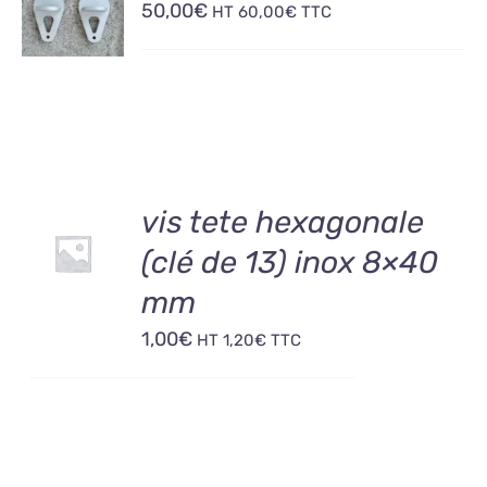
50,00
€
PANIER
HT
60,00
€
TTC
/
DÉTAILS
AJOUTER
vis tete hexagonale
AU
(clé de 13) inox 8×40
PANIER
/
mm
DÉTAILS
1,00
€
HT
1,20
€
TTC