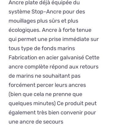
VARIATIONS.
Ancre plate déjà équipée du
120,00€
LES
système Stop-Ancre pour des
OPTIONS
à
mouillages plus sûrs et plus
PEUVENT
234,00€
ÊTRE
écologiques. Ancre à forte tenue
CHOISIES
qui permet une prise immédiate sur
SUR
tous type de fonds marins
LA
PAGE
Fabrication en acier galvanisé Cette
DU
ancre complète répond aux retours
PRODUIT
de marins ne souhaitant pas
forcément percer leurs ancres
(bien que cela ne prenne que
quelques minutes) Ce produit peut
également très bien convenir pour
une ancre de secours