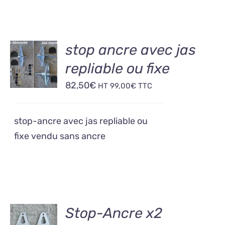
AJOUTER
stop ancre avec jas
AU
repliable ou fixe
PANIER
/
82,50
€
HT
99,00
€
TTC
DÉTAILS
stop-ancre avec jas repliable ou
fixe vendu sans ancre
AJOUTER
Stop-Ancre x2
AU