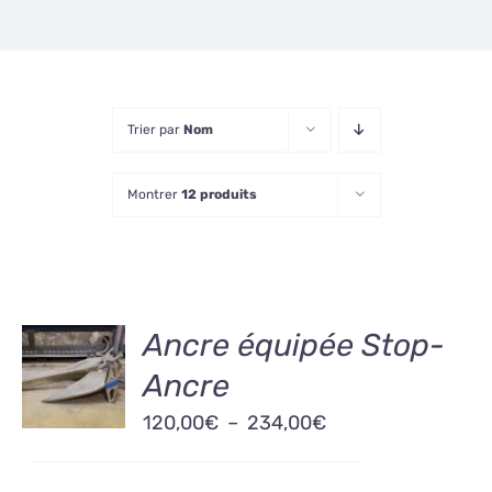
Trier par
Nom
Montrer
12 produits
CHOIX
Ancre équipée Stop-
DES
Ancre
OPTIONS
CE
/
Plage
120,00
€
–
234,00
€
PRODUIT
DÉTAILS
A
de
PLUSIEURS
prix :