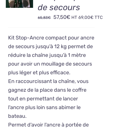
/
de secours
DÉTAILS
Le
Le
57,50
€
HT
69,00
€
TTC
65,83
€
prix
prix
initial
actuel
Kit Stop-Ancre compact pour ancre
était :
est :
de secours jusqu'à 12 kg permet de
65,83€.
57,50€.
réduire la chaîne jusqu'à 1 mètre
pour avoir un mouillage de secours
plus léger et plus efficace.
En raccourcissant la chaîne, vous
gagnez de la place dans le coffre
tout en permettant de lancer
l'ancre plus loin sans abimer le
bateau.
Permet d'avoir l'ancre à portée de