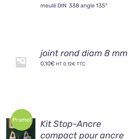
meulé DIN 338 angle 135°
AJOUTER
joint rond diam 8 mm
AU
0,10
€
PANIER
HT
0,12
€
TTC
/
DÉTAILS
Promo!
AJOUTER
Kit Stop-Ancre
AU
compact pour ancre
PANIER