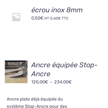
AJOUTER
écrou inox 8mm
AU
0,50
€
PANIER
HT
0,60
€
TTC
/
DÉTAILS
CHOIX
Ancre équipée Stop-
DES
Ancre
OPTIONS
CE
/
Plage
120,00
€
–
234,00
€
PRODUIT
DÉTAILS
A
de
PLUSIEURS
prix :
VARIATIONS.
Ancre plate déjà équipée du
120,00€
LES
système Stop-Ancre pour des