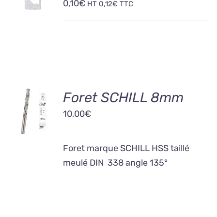
0,10
€
PANIER
HT
0,12
€
TTC
/
DÉTAILS
AJOUTER
Foret SCHILL 8mm
AU
10,00
€
PANIER
/
DÉTAILS
Foret marque SCHILL HSS taillé
meulé DIN 338 angle 135°