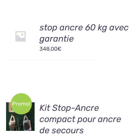
AJOUTER
stop ancre 60 kg avec
AU
garantie
PANIER
/
348,00
€
DÉTAILS
Promo!
AJOUTER
Kit Stop-Ancre
AU
compact pour ancre
PANIER
/
de secours
DÉTAILS