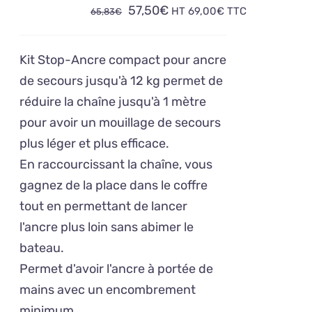
Le
Le
57,50
€
HT
69,00
€
TTC
65,83
€
prix
prix
initial
actuel
Kit Stop-Ancre compact pour ancre
était :
est :
de secours jusqu'à 12 kg permet de
65,83€.
57,50€.
réduire la chaîne jusqu'à 1 mètre
pour avoir un mouillage de secours
plus léger et plus efficace.
En raccourcissant la chaîne, vous
gagnez de la place dans le coffre
tout en permettant de lancer
l'ancre plus loin sans abimer le
bateau.
Permet d'avoir l'ancre à portée de
mains avec un encombrement
minimum.