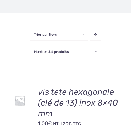
Trier par
Nom
Montrer
24 produits
AJOUTER
vis tete hexagonale
AU
(clé de 13) inox 8×40
PANIER
/
mm
DÉTAILS
1,00
€
HT
1,20
€
TTC