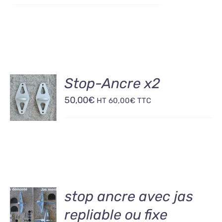
AJOUTER
Stop-Ancre x2
AU
50,00
€
PANIER
HT
60,00
€
TTC
/
DÉTAILS
AJOUTER
stop ancre avec jas
AU
repliable ou fixe
PANIER