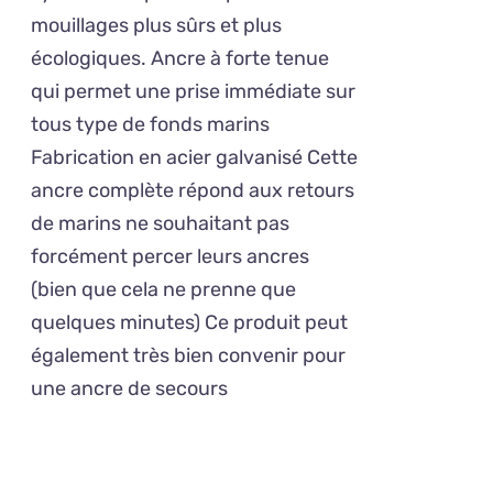
OPTIONS
à
mouillages plus sûrs et plus
PEUVENT
234,00€
ÊTRE
écologiques. Ancre à forte tenue
CHOISIES
qui permet une prise immédiate sur
SUR
tous type de fonds marins
LA
PAGE
Fabrication en acier galvanisé Cette
DU
ancre complète répond aux retours
PRODUIT
de marins ne souhaitant pas
forcément percer leurs ancres
(bien que cela ne prenne que
quelques minutes) Ce produit peut
également très bien convenir pour
une ancre de secours