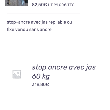
/
82,50
€
HT
99,00
€
TTC
DÉTAILS
stop-ancre avec jas repliable ou
fixe vendu sans ancre
AJOUTER
stop ancre avec jas
AU
60 kg
PANIER
/
318,80
€
DÉTAILS