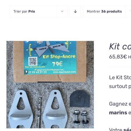
Trier par
Prix
Montrer
36 produits
Kit 
65,83
€
Le Kit St
AJOUTER AU PANIER
/
surtout 
DÉTAILS
Gagnez 
marins
e
Votre
sé