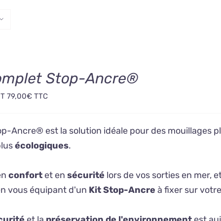
complet Stop-Ancre®
HT
79,00
€
TTC
op-Ancre® est la solution idéale pour des mouillages p
plus
écologiques
.
en
confort
et en
sécurité
lors de vos sorties en mer, et
n vous équipant d'un
Kit Stop-Ancre
à fixer sur votr
curité
et la
préservation de l'environnement
est auj