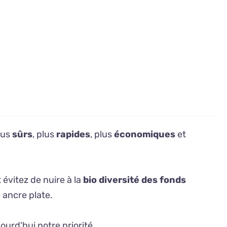
lus
sûrs
, plus
rapides
, plus
économiques
et
 évitez de nuire à la
bio diversité des fonds
e ancre plate.
ourd'hui notre priorité.