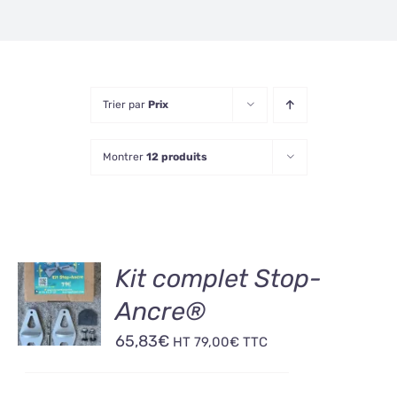
Trier par
Prix
Montrer
12 produits
AJOUTER
Kit complet Stop-
AU
Ancre®
PANIER
/
65,83
€
HT
79,00
€
TTC
DÉTAILS