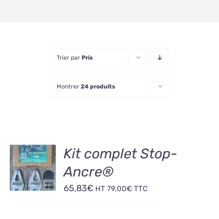
Trier par
Prix
Montrer
24 produits
AJOUTER
Kit complet Stop-
AU
Ancre®
PANIER
/
65,83
€
HT
79,00
€
TTC
DÉTAILS